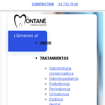
PIDE TU CITA AHORA
CONTACTAR
93 733 78 66
Llámanos al
+34 93 733 78
INICIO
66
TRATAMIENTOS
Odontología
conservadora
Odontopediatría
Endodoncia
Periodoncia
Ortodoncia
Estética
dental