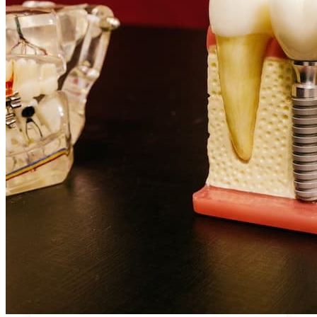
Prótesis
dental
Implantes
dentales
Sedación
consciente
Ortodoncia
invisible
Orthoapnea
Odontologia
bionergética
Logopedia
NOSOTROS
Equipo
Clínica
Instalaciones
OPINIONES