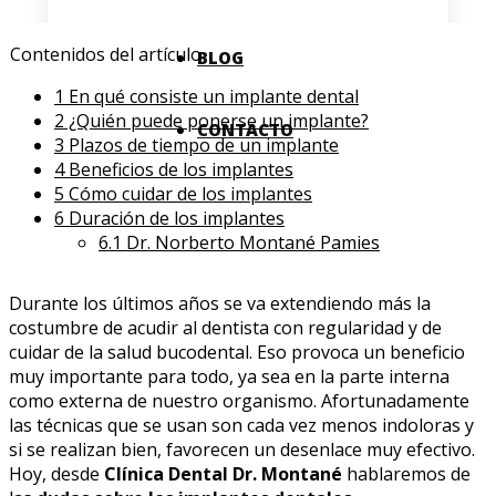
Contenidos del artículo
BLOG
1
En qué consiste un implante dental
2
¿Quién puede ponerse un implante?
CONTACTO
3
Plazos de tiempo de un implante
4
Beneficios de los implantes
5
Cómo cuidar de los implantes
6
Duración de los implantes
6.1
Dr. Norberto Montané Pamies
Durante los últimos años se va extendiendo más la
costumbre de acudir al dentista con regularidad y de
cuidar de la salud bucodental. Eso provoca un beneficio
muy importante para todo, ya sea en la parte interna
como externa de nuestro organismo. Afortunadamente
las técnicas que se usan son cada vez menos indoloras y
si se realizan bien, favorecen un desenlace muy efectivo.
Hoy, desde
Clínica Dental Dr. Montané
hablaremos de